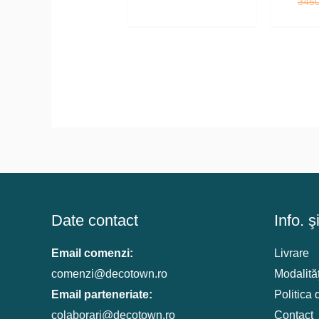
345
a
este:
fost:
4320 lei.
4800 lei.
Date contact
Info. ş
Email comenzi:
Livrare
comenzi@decotown.ro
Modalităţ
Email parteneriate:
Politica 
colaborari@decotown.ro
Contact