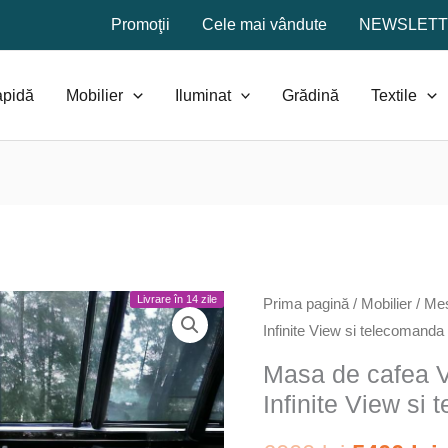
Promoţii
Cele mai vândute
NEWSLET
apidă
Mobilier
Iluminat
Grădină
Textile
Livrare în 14 zile
Prima pagină
/
Mobilier
/
Me
Infinite View si telecomanda
Masa de cafea V
Infinite View si