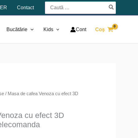
Search
TER
Contact
for:
Bucătărie
Kids
Cont
Coş
se
/ Masa de cafea Venoza cu efect 3D
enoza cu efect 3D
 telecomanda