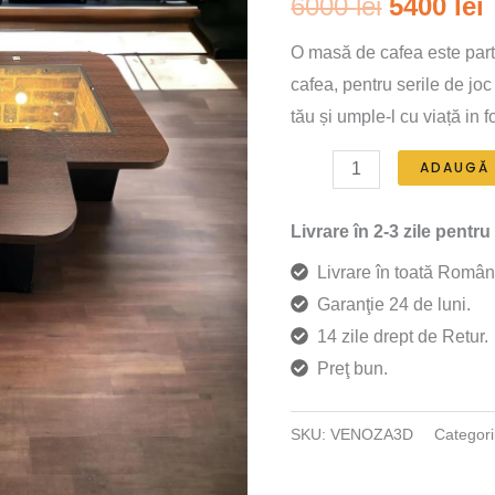
Prețul
6000
lei
5400
lei
inițial
O masă de cafea este parte
cafea, pentru serile de joc 
a
tău și umple-l cu viață in 
fost:
5
Cantitate
ADAUGĂ 
6000 lei.
Masa
de
Livrare în 2-3 zile pentru
cafea
Livrare în toată Român
Venoza
Garanţie 24 de luni.
cu
14 zile drept de Retur.
efect
Preţ bun.
3D
Infinite
SKU:
VENOZA3D
Categori
View
si