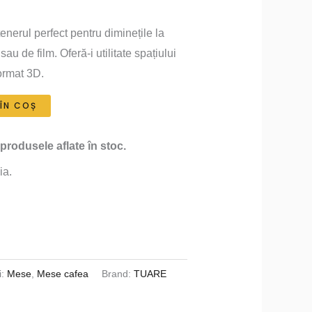
Prețul
curent
nerul perfect pentru diminețile la
sau de film. Oferă-i utilitate spațiului
este:
format 3D.
400 lei.
ÎN COȘ
 produsele aflate în stoc.
ia.
i:
Mese
,
Mese cafea
Brand:
TUARE