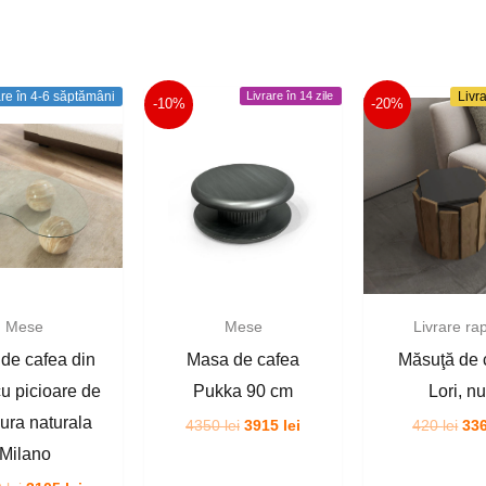
are în 4-6 săptămâni
Livrare în 14 zile
Livra
-10%
-20%
Mese
Mese
Livrare ra
de cafea din
Masa de cafea
Măsuţă de 
cu picioare de
Pukka 90 cm
Lori, n
ra naturala
Prețul
Prețul
Pre
4350
lei
3915
lei
420
lei
33
inițial
curent
iniț
Milano
a
este:
a
fost:
3915 lei.
fos