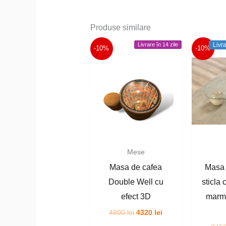
Produse similare
Livrare în 14 zile
Livr
-10%
-10%
Mese
Masa de cafea
Masa 
Double Well cu
sticla 
efect 3D
marmu
Prețul
Prețul
4800
lei
4320
lei
inițial
curent