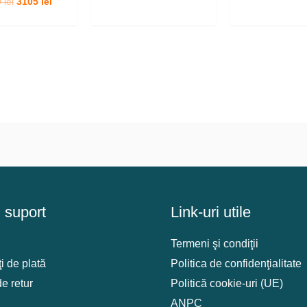
Prețul
Prețul
0
lei
3105
lei
4350 lei.
420
inițial
curent
a
este:
fost:
3105 lei.
3450 lei.
i suport
Link-uri utile
Termeni şi condiţii
i de plată
Politica de confidenţialitate
de retur
Politică cookie-uri (UE)
ANPC