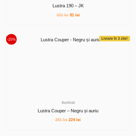
Lustra 190 – JK
Prețul
Prețul
101
lei
81
lei
inițial
curent
a
este:
fost:
81 lei.
101 lei.
Livrare în 3 zile!
-20%
Iluminat
Lustra Couper – Negru și auriu
Prețul
Prețul
281
lei
224
lei
inițial
curent
a
este:
fost:
224 lei.