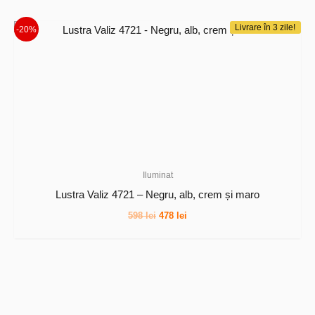
fost:
173 lei.
216 lei.
Livrare în 3 zile!
-20%
Iluminat
Lustra Valiz 4721 – Negru, alb, crem și maro
Prețul
Prețul
598
lei
478
lei
inițial
curent
a
este:
fost:
478 lei.
598 lei.