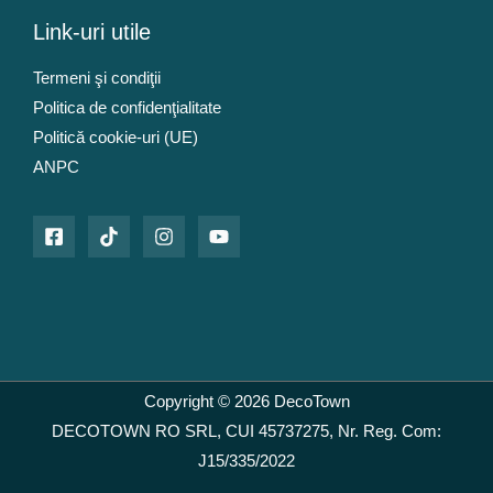
0
l
Link-uri utile
e
l
i
Termeni şi condiţii
e
.
Politica de confidenţialitate
i
.
Politică cookie-uri (UE)
ANPC
Copyright © 2026 DecoTown
DECOTOWN RO SRL, CUI 45737275, Nr. Reg. Com:
J15/335/2022