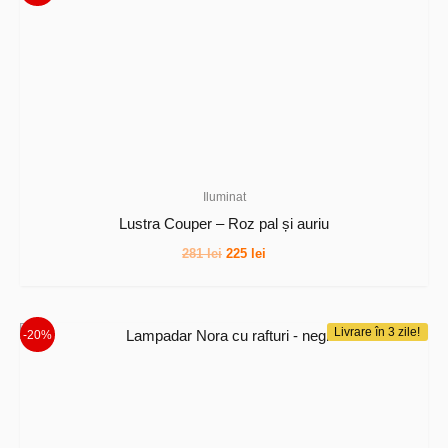
Iluminat
Lustra Couper – Roz pal și auriu
Prețul
Prețul
281
lei
225
lei
inițial
curent
a
este:
fost:
225 lei.
281 lei.
Livrare în 3 zile!
-20%