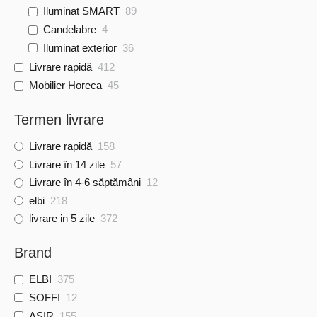
Iluminat SMART
89
Candelabre
4
Iluminat exterior
36
Livrare rapidă
412
Mobilier Horeca
45
Termen livrare
Livrare rapidă
158
Livrare în 14 zile
57
Livrare în 4-6 săptămâni
12
elbi
218
livrare in 5 zile
372
Brand
ELBI
375
SOFFI
12
ASIR
155