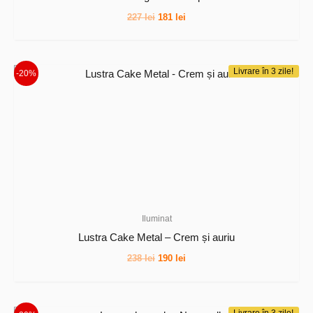
Prețul
Prețul
227
lei
181
lei
inițial
curent
a
este:
fost:
181 lei.
227 lei.
Livrare în 3 zile!
-20%
Iluminat
Lustra Cake Metal – Crem și auriu
Prețul
Prețul
238
lei
190
lei
inițial
curent
a
este:
fost:
190 lei.
238 lei.
Livrare în 3 zile!