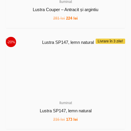
Iluminat
Lustra Couper – Antracit și argintiu
Prețul
Prețul
281
lei
224
lei
inițial
curent
a
este:
fost:
224 lei.
281 lei.
Livrare în 3 zile!
-20%
Iluminat
Lustra SP147, lemn natural
Prețul
Prețul
216
lei
173
lei
inițial
curent
a
este: