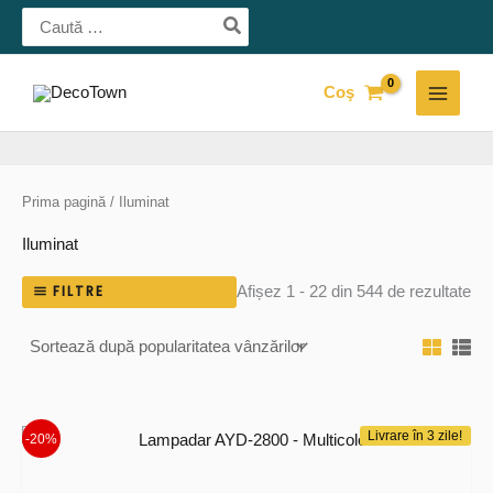
Skip
Search
for:
to
content
Coş
MAI
MEN
Prima pagină
/ Iluminat
Iluminat
Sor
FILTRE
Afișez 1 - 22 din 544 de rezultate
du
pop
Livrare în 3 zile!
-20%