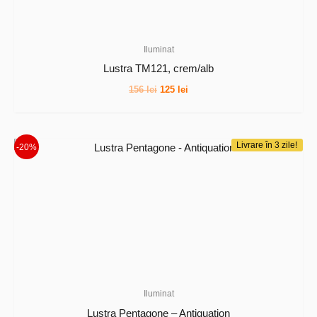
Iluminat
Lustra TM121, crem/alb
Prețul
Prețul
156
lei
125
lei
inițial
curent
a
este:
fost:
125 lei.
156 lei.
Livrare în 3 zile!
-20%
Iluminat
Lustra Pentagone – Antiquation