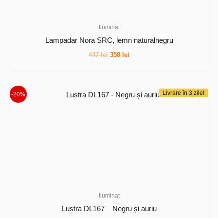
Iluminat
Lampadar Nora SRC, lemn naturalnegru
Prețul
Prețul
447
lei
358
lei
inițial
curent
a
este:
fost:
358 lei.
447 lei.
Livrare în 3 zile!
-20%
Iluminat
Lustra DL167 – Negru și auriu