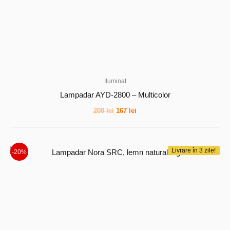
Iluminat
Lampadar AYD-2800 – Multicolor
Prețul
Prețul
208
lei
167
lei
inițial
curent
a
este:
fost:
167 lei.
208 lei.
Livrare în 3 zile!
-20%