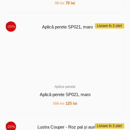
Prețul
Prețul
98
lei
78
lei
inițial
curent
a
este:
fost:
78 lei.
98 lei.
Livrare în 3 zile!
-20%
Aplice perete
Aplică perete SP021, maro
Prețul
Prețul
156
lei
125
lei
inițial
curent
a
este:
fost:
125 lei.
156 lei.
Livrare în 3 zile!
-20%