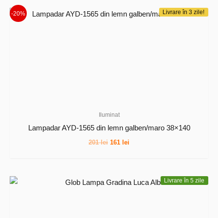
281 lei.
Livrare în 3 zile!
-20%
Iluminat
Lampadar AYD-1565 din lemn galben/maro 38×140
Prețul
Prețul
201
lei
161
lei
inițial
curent
a
este:
fost:
161 lei.
201 lei.
Livrare în 5 zile