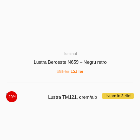
Iluminat
Lustra Berceste N659 – Negru retro
Prețul
Prețul
191
lei
153
lei
inițial
curent
a
este:
fost:
153 lei.
191 lei.
Livrare în 3 zile!
-20%