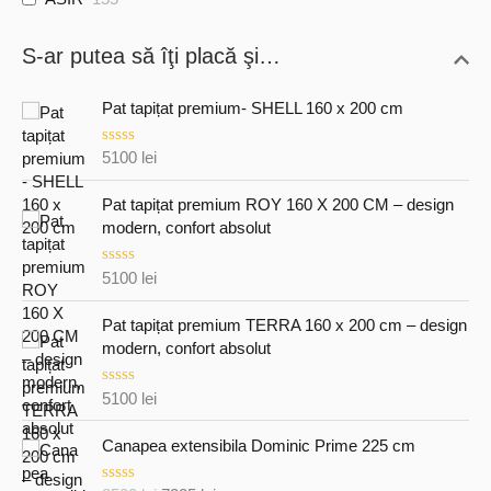
S-ar putea să îţi placă şi…
Pat tapițat premium- SHELL 160 x 200 cm
E
5100
lei
v
a
l
Pat tapițat premium ROY 160 X 200 CM – design
u
modern, confort absolut
a
t
l
E
5100
lei
a
v
0
a
d
l
Pat tapițat premium TERRA 160 x 200 cm – design
i
u
n
modern, confort absolut
a
5
t
l
E
5100
lei
a
v
0
a
d
l
Canapea extensibila Dominic Prime 225 cm
i
u
n
a
5
t