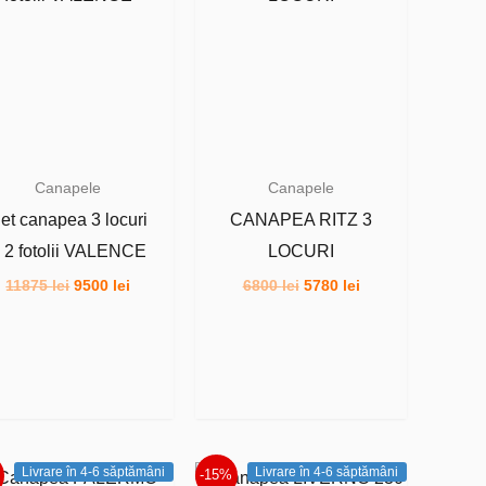
Canapele
Canapele
et canapea 3 locuri
CANAPEA RITZ 3
 2 fotolii VALENCE
LOCURI
Prețul
Prețul
Prețul
Prețul
11875
lei
9500
lei
6800
lei
5780
lei
inițial
curent
inițial
curent
a
este:
a
este:
fost:
9500 lei.
fost:
5780 lei.
11875 lei.
6800 lei.
Livrare în 4-6 săptămâni
Livrare în 4-6 săptămâni
-15%