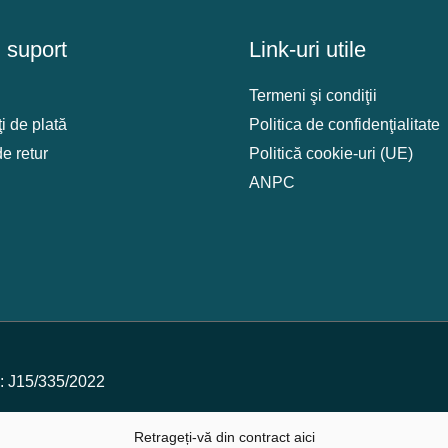
i suport
Link-uri utile
Termeni şi condiţii
i de plată
Politica de confidenţialitate
de retur
Politică cookie-uri (UE)
ANPC
 J15/335/2022
Retrageți-vă din contract aici