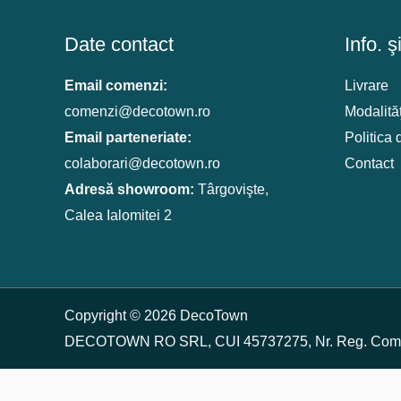
Date contact
Info. ş
Email comenzi:
Livrare
comenzi@decotown.ro
Modalităţ
Email parteneriate:
Politica 
colaborari@decotown.ro
Contact
Adresă showroom:
Târgovişte,
Calea Ialomitei 2
Copyright © 2026 DecoTown
DECOTOWN RO SRL, CUI 45737275, Nr. Reg. Com: