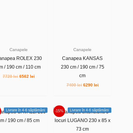
Canapele
Canapele
anapea ROLEX 230
Canapea KANSAS
m / 190 cm / 110 cm
230 cm / 190 cm / 75
cm
Prețul
Prețul
7720
lei
6562
lei
inițial
curent
Prețul
Prețul
7400
lei
6290
lei
a
este:
inițial
curent
fost:
6562 lei.
a
este:
7720 lei.
fost:
6290 lei.
7400 lei.
Livrare în 4-6 săptămâni
Livrare în 4-6 săptămâni
-15%