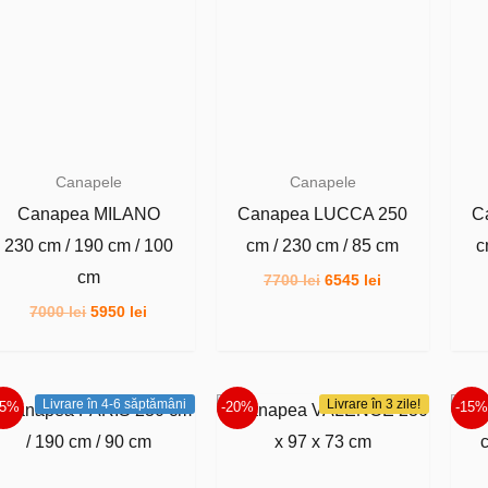
Canapele
Canapele
Canapea MILANO
Canapea LUCCA 250
C
230 cm / 190 cm / 100
cm / 230 cm / 85 cm
c
cm
Prețul
Prețul
7700
lei
6545
lei
inițial
curent
Prețul
Prețul
7000
lei
5950
lei
a
este:
inițial
curent
fost:
6545 lei.
a
este:
7700 lei.
fost:
5950 lei.
7000 lei.
Livrare în 4-6 săptămâni
Livrare în 3 zile!
15%
-20%
-15%