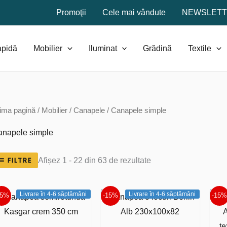
Promoţii
Cele mai vândute
NEWSLET
apidă
Mobilier
Iluminat
Grădină
Textile
ima pagină
/
Mobilier
/
Canapele
/ Canapele simple
anapele simple
Sortat
FILTRE
Afișez 1 - 22 din 63 de rezultate
după
popularitate
Livrare în 4-6 săptămâni
Livrare în 4-6 săptămâni
15%
-15%
-15%