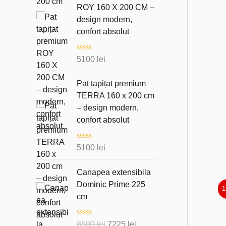
u
ROY 160 X 200 CM –
a
t
design modern,
l
confort absolut
a
0
d
E
i
5100
lei
v
n
a
5
l
Pat tapițat premium
u
TERRA 160 x 200 cm
a
t
– design modern,
l
confort absolut
a
0
d
E
i
5100
lei
v
n
a
5
l
Canapea extensibila
u
Dominic Prime 225
a
-
t
cm
l
a
0
E
P
P
8500
lei
7225
lei