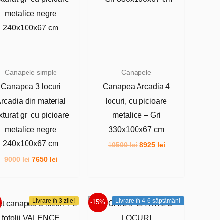
Canapele simple
Canapele
Canapea 3 locuri
Canapea Arcadia 4
rcadia din material
locuri, cu picioare
xturat gri cu picioare
metalice – Gri
metalice negre
330x100x67 cm
240x100x67 cm
Prețul
Prețul
10500
lei
8925
lei
inițial
curent
Prețul
Prețul
9000
lei
7650
lei
a
este:
inițial
curent
fost:
8925 lei.
a
este:
10500 lei.
fost:
7650 lei.
9000 lei.
Livrare în 3 zile!
Livrare în 4-6 săptămâni
-15%