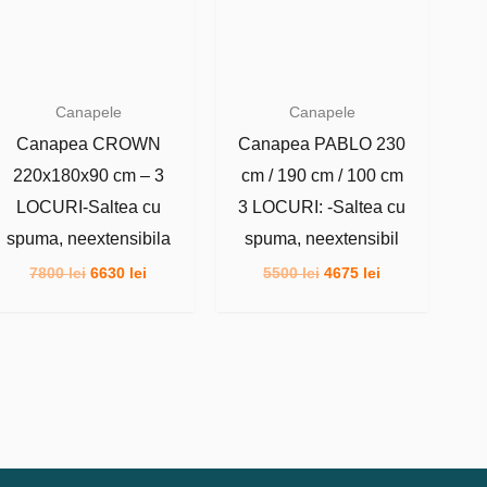
Canapele
Canapele
Canapea CROWN
Canapea PABLO 230
220x180x90 cm – 3
cm / 190 cm / 100 cm
LOCURI-Saltea cu
3 LOCURI: -Saltea cu
spuma, neextensibila
spuma, neextensibil
Prețul
Prețul
Prețul
Prețul
7800
lei
6630
lei
5500
lei
4675
lei
inițial
curent
inițial
curent
a
este:
a
este:
fost:
6630 lei.
fost:
4675 lei.
7800 lei.
5500 lei.