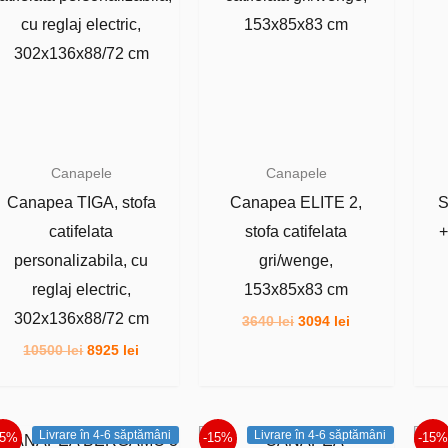
Canapele
Canapele
Canapea TIGA, stofa
Canapea ELITE 2,
S
catifelata
stofa catifelata
+
personalizabila, cu
gri/wenge,
reglaj electric,
153x85x83 cm
302x136x88/72 cm
Prețul
Prețul
3640
lei
3094
lei
inițial
curent
Prețul
Prețul
10500
lei
8925
lei
a
este:
inițial
curent
fost:
3094 lei.
a
este:
3640 lei.
fost:
8925 lei.
10500 lei.
Livrare în 4-6 săptămâni
Livrare în 4-6 săptămâni
15%
-15%
-15%