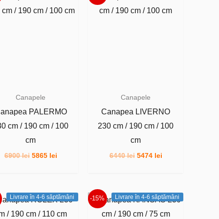
Canapele
Canapele
anapea PALERMO
Canapea LIVERNO
30 cm / 190 cm / 100
230 cm / 190 cm / 100
cm
cm
Prețul
Prețul
Prețul
Prețul
6900
lei
5865
lei
6440
lei
5474
lei
inițial
curent
inițial
curent
a
este:
a
este:
fost:
5865 lei.
fost:
5474 lei.
6900 lei.
6440 lei.
Livrare în 4-6 săptămâni
Livrare în 4-6 săptămâni
-15%