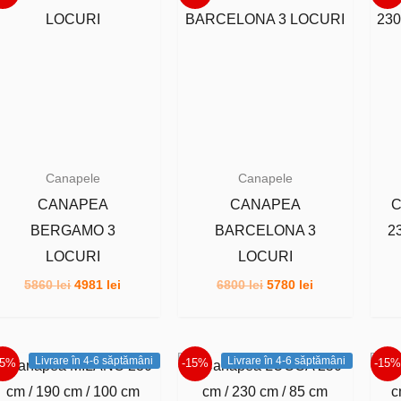
Canapele
Canapele
CANAPEA
CANAPEA
C
BERGAMO 3
BARCELONA 3
2
LOCURI
LOCURI
Prețul
Prețul
Prețul
Prețul
5860
lei
4981
lei
6800
lei
5780
lei
inițial
curent
inițial
curent
a
este:
a
este:
fost:
4981 lei.
fost:
5780 lei.
5860 lei.
6800 lei.
Livrare în 4-6 săptămâni
Livrare în 4-6 săptămâni
15%
-15%
-15%