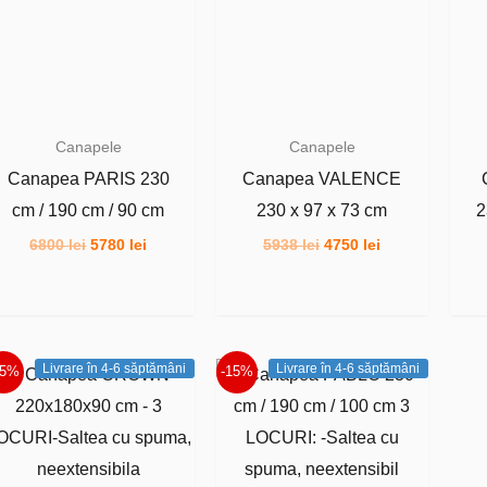
Canapele
Canapele
Canapea PARIS 230
Canapea VALENCE
cm / 190 cm / 90 cm
230 x 97 x 73 cm
2
Prețul
Prețul
Prețul
Prețul
6800
lei
5780
lei
5938
lei
4750
lei
inițial
curent
inițial
curent
a
este:
a
este:
fost:
5780 lei.
fost:
4750 lei.
6800 lei.
5938 lei.
Livrare în 4-6 săptămâni
Livrare în 4-6 săptămâni
15%
-15%