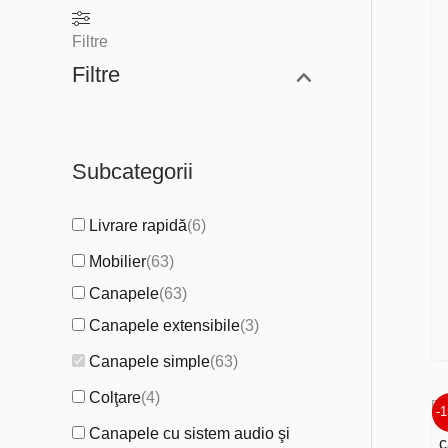
i
a
Filtre
n
x
Filtre
i
i
m
m
Subcategorii
Livrare rapidă
(
6
)
Mobilier
(
63
)
Canapele
(
63
)
Canapele extensibile
(
3
)
Canapele simple
(
63
)
Colţare
(
4
)
-
Canapele cu sistem audio şi