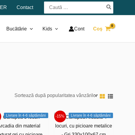
Search
TER
Contact
for:
Bucătărie
Kids
Cont
Coş
Livrare în 4-6 săptămâni
Livrare în 4-6 săptămâni
-15%