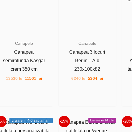
Canapele
Canapele
Canapea
Canapea 3 locuri
semirotunda Kasgar
Berlin – Alb
A
crem 350 cm
230x100x82
te
Prețul
Prețul
Prețul
Prețul
13530
lei
11501
lei
6240
lei
5304
lei
inițial
curent
inițial
curent
a
este:
a
este:
fost:
11501 lei.
fost:
5304 lei.
13530 lei.
6240 lei.
Livrare în 4-6 săptămâni
Livrare în 14 zile
15%
-15%
-20%