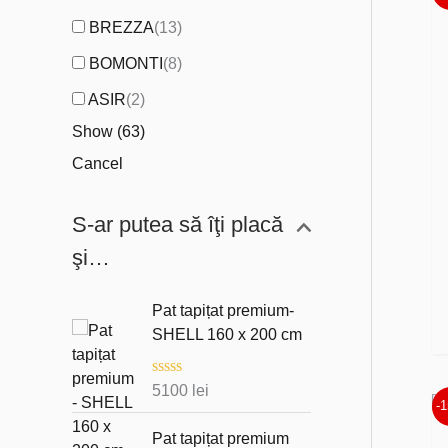
BREZZA
(
13
)
BOMONTI
(
8
)
ASIR
(
2
)
Show
(
63
)
Cancel
S-ar putea să îţi placă
şi…
Pat tapițat premium-
SHELL 160 x 200 cm
E
5100
lei
v
-
a
l
Pat tapițat premium