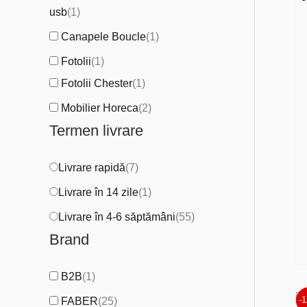
usb
(
1
)
Canapele Boucle
(
1
)
Fotolii
(
1
)
Fotolii Chester
(
1
)
Mobilier Horeca
(
2
)
Termen livrare
Livrare rapidă
(
7
)
Livrare în 14 zile
(
1
)
Livrare în 4-6 săptămâni
(
55
)
Brand
B2B
(
1
)
-
FABER
(
25
)