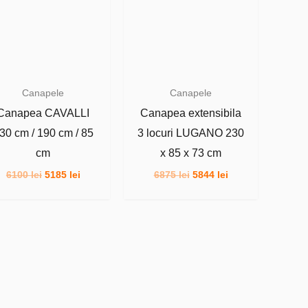
Canapele
Canapele
Canapea CAVALLI
Canapea extensibila
30 cm / 190 cm / 85
3 locuri LUGANO 230
cm
x 85 x 73 cm
Prețul
Prețul
Prețul
Prețul
6100
lei
5185
lei
6875
lei
5844
lei
inițial
curent
inițial
curent
a
este:
a
este:
fost:
5185 lei.
fost:
5844 lei.
6100 lei.
6875 lei.