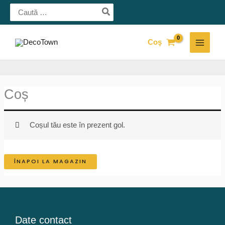
Skip
Search
for:
to
content
Coş
MAI
MEN
Coș
Coșul tău este în prezent gol.
ÎNAPOI LA MAGAZIN
Date contact