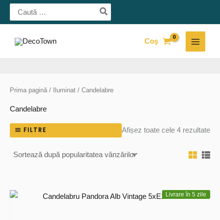
Skip
Search
for:
to
content
Coş
MAI
MEN
Prima pagină
/
Iluminat
/ Candelabre
Candelabre
Sor
FILTRE
Afișez toate cele 4 rezultate
du
pop
Livrare în 5 zile