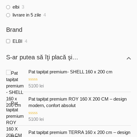
elbi
3
livrare in 5 zile
4
Brand
ELBI
4
S-ar putea să îţi placă şi…
Pat tapițat premium- SHELL 160 x 200 cm
E
5100
lei
v
a
l
Pat tapițat premium ROY 160 X 200 CM – design
u
modern, confort absolut
a
t
l
E
5100
lei
a
v
0
a
d
l
Pat tapițat premium TERRA 160 x 200 cm – design
i
u
n