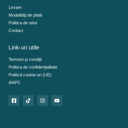
o
e
Livrare
s
:
t
7
Modalităţi de plată
:
2
Politica de retur
8
2
Contact
5
5
0
0
l
Link-uri utile
e
l
i
Termeni şi condiţii
e
.
Politica de confidenţialitate
i
.
Politică cookie-uri (UE)
ANPC