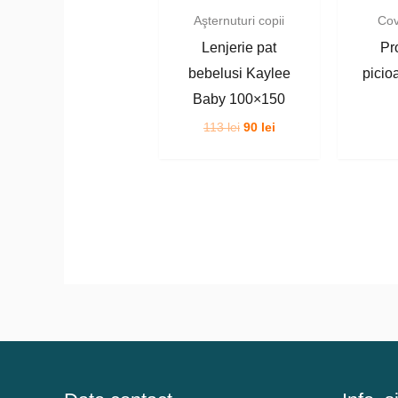
Aşternuturi copii
Cov
Lenjerie pat
Pr
bebelusi Kaylee
picio
Baby 100×150
Prețul
Prețul
113
lei
90
lei
inițial
curent
a
este:
fost:
90 lei.
113 lei.