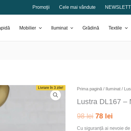
Promoţii
Cele mai vândute
NEWSLET
apidă
Mobilier
Iluminat
Grădină
Textile
Livrare în 3 zile!
Prima pagină
/
Iluminat
/
Lus
Lustra DL167 – 
Prețul
Prețu
98
lei
78
lei
inițial
curen
Cu siguranță ai nevoie de o