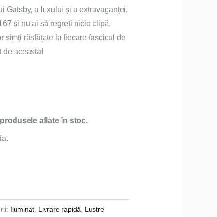
i Gatsby, a luxului și a extravaganței,
67 și nu ai să regreți nicio clipă,
.
r simți răsfățate la fiecare fascicul de
it de aceasta!
 produsele aflate în stoc.
ia.
rii:
Iluminat
,
Livrare rapidă
,
Lustre