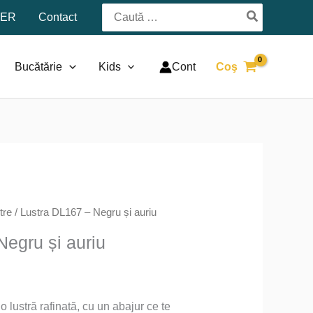
Search
TER
Contact
for:
Bucătărie
Kids
Cont
Coş
tre
/ Lustra DL167 – Negru și auriu
Negru și auriu
l
t
 lustră rafinată, cu un abajur ce te