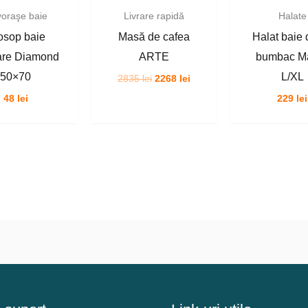
oraşe baie
Livrare rapidă
Halate
osop baie
Masă de cafea
Halat baie
are Diamond
ARTE
bumbac M
50×70
L/XL
Prețul
Prețul
2835
lei
2268
lei
inițial
curent
48
lei
229
lei
a
este:
fost:
2268 lei.
2835 lei.