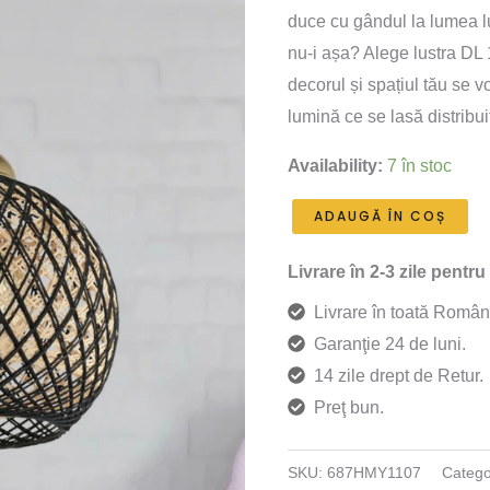
duce cu gândul la lumea lu
a
este:
nu-i așa? Alege lustra DL 1
fost:
78 lei
decorul și spațiul tău se vo
lumină ce se lasă distribu
98 lei.
Availability:
7 în stoc
Cantitate
ADAUGĂ ÎN COȘ
Lustra
Livrare în 2-3 zile pentru
DL167
-
Livrare în toată Român
Negru
Garanţie 24 de luni.
și
14 zile drept de Retur.
auriu
Preţ bun.
SKU:
687HMY1107
Catego