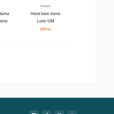
Halate
 dama
Halat baie dama
arne
Loire S/M
229
lei