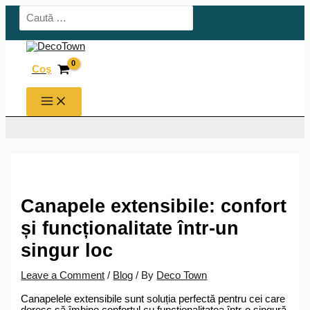
Skip
Search
to
for:
content
Coş
MAIN
MENU
Canapele extensibile: confort
și funcționalitate într-un
singur loc
Leave a Comment
/
Blog
/ By
Deco Town
Canapelele extensibile sunt soluția perfectă pentru cei care
doresc să îmbine confortul cu funcționalitatea într-o singură