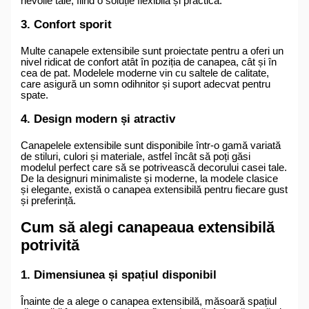
nevoile tale, fiind o soluție flexibilă și practică.
3. Confort sporit
Multe canapele extensibile sunt proiectate pentru a oferi un
nivel ridicat de confort atât în poziția de canapea, cât și în
cea de pat. Modelele moderne vin cu saltele de calitate,
care asigură un somn odihnitor și suport adecvat pentru
spate.
4. Design modern și atractiv
Canapelele extensibile sunt disponibile într-o gamă variată
de stiluri, culori și materiale, astfel încât să poți găsi
modelul perfect care să se potrivească decorului casei tale.
De la designuri minimaliste și moderne, la modele clasice
și elegante, există o canapea extensibilă pentru fiecare gust
și preferință.
Cum să alegi canapeaua extensibilă
potrivită
1. Dimensiunea și spațiul disponibil
Înainte de a alege o canapea extensibilă, măsoară spațiul