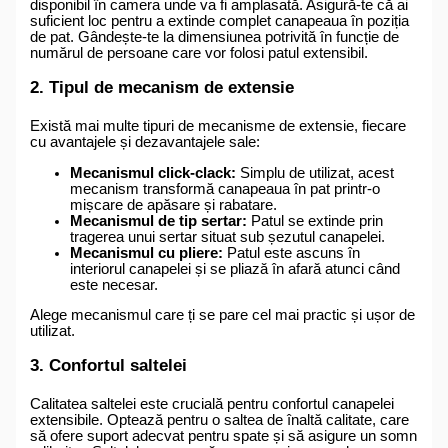
disponibil în camera unde va fi amplasată. Asigură-te că ai
suficient loc pentru a extinde complet canapeaua în poziția
de pat. Gândește-te la dimensiunea potrivită în funcție de
numărul de persoane care vor folosi patul extensibil.
2. Tipul de mecanism de extensie
Există mai multe tipuri de mecanisme de extensie, fiecare
cu avantajele și dezavantajele sale:
Mecanismul click-clack:
Simplu de utilizat, acest
mecanism transformă canapeaua în pat printr-o
mișcare de apăsare și rabatare.
Mecanismul de tip sertar:
Patul se extinde prin
tragerea unui sertar situat sub șezutul canapelei.
Mecanismul cu pliere:
Patul este ascuns în
interiorul canapelei și se pliază în afară atunci când
este necesar.
Alege mecanismul care ți se pare cel mai practic și ușor de
utilizat.
3. Confortul saltelei
Calitatea saltelei este crucială pentru confortul canapelei
extensibile. Optează pentru o saltea de înaltă calitate, care
să ofere suport adecvat pentru spate și să asigure un somn