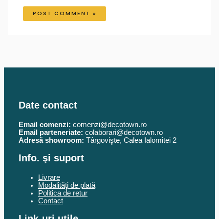
Date contact
Email comenzi:
comenzi@decotown.ro
Email parteneriate:
colaborari@decotown.ro
Adresă showroom:
Târgovişte, Calea Ialomitei 2
Info. şi suport
Livrare
Modalităţi de plată
Politica de retur
Contact
Link-uri utile