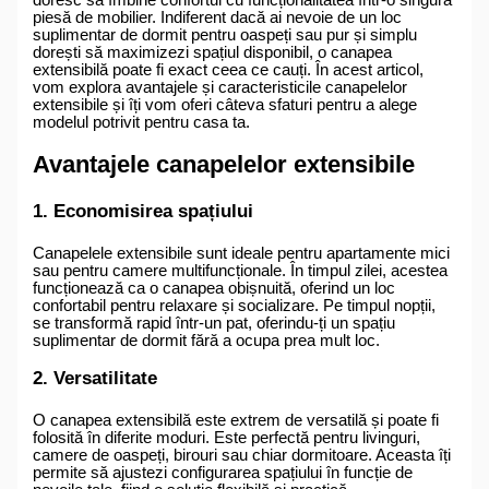
piesă de mobilier. Indiferent dacă ai nevoie de un loc
suplimentar de dormit pentru oaspeți sau pur și simplu
dorești să maximizezi spațiul disponibil, o canapea
extensibilă poate fi exact ceea ce cauți. În acest articol,
vom explora avantajele și caracteristicile canapelelor
extensibile și îți vom oferi câteva sfaturi pentru a alege
modelul potrivit pentru casa ta.
Avantajele canapelelor extensibile
1. Economisirea spațiului
Canapelele extensibile sunt ideale pentru apartamente mici
sau pentru camere multifuncționale. În timpul zilei, acestea
funcționează ca o canapea obișnuită, oferind un loc
confortabil pentru relaxare și socializare. Pe timpul nopții,
se transformă rapid într-un pat, oferindu-ți un spațiu
suplimentar de dormit fără a ocupa prea mult loc.
2. Versatilitate
O canapea extensibilă este extrem de versatilă și poate fi
folosită în diferite moduri. Este perfectă pentru livinguri,
camere de oaspeți, birouri sau chiar dormitoare. Aceasta îți
permite să ajustezi configurarea spațiului în funcție de