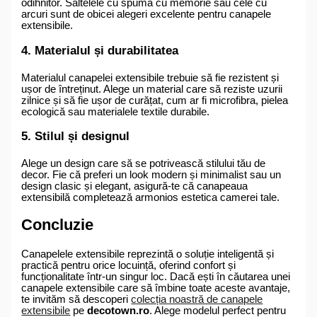
odihnitor. Saltelele cu spumă cu memorie sau cele cu
arcuri sunt de obicei alegeri excelente pentru canapele
extensibile.
4. Materialul și durabilitatea
Materialul canapelei extensibile trebuie să fie rezistent și
ușor de întreținut. Alege un material care să reziste uzurii
zilnice și să fie ușor de curățat, cum ar fi microfibra, pielea
ecologică sau materialele textile durabile.
5. Stilul și designul
Alege un design care să se potrivească stilului tău de
decor. Fie că preferi un look modern și minimalist sau un
design clasic și elegant, asigură-te că canapeaua
extensibilă completează armonios estetica camerei tale.
Concluzie
Canapelele extensibile reprezintă o soluție inteligentă și
practică pentru orice locuință, oferind confort și
funcționalitate într-un singur loc. Dacă ești în căutarea unei
canapele extensibile care să îmbine toate aceste avantaje,
te invităm să descoperi
colecția noastră de canapele
extensibile
pe
decotown.ro
. Alege modelul perfect pentru