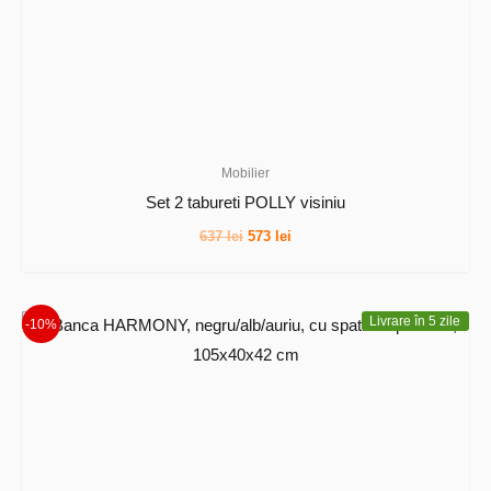
Mobilier
Set 2 tabureti POLLY visiniu
Prețul
Prețul
637
lei
573
lei
inițial
curent
a
este:
fost:
573 lei.
637 lei.
Livrare în 5 zile
-10%