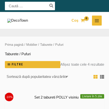
Skip
Search
for:
to
content
Coş
MAI
MEN
Prima pagină
/
Mobilier
/ Taburete / Pufuri
Taburete / Pufuri
Sor
FILTRE
Afișez toate cele 4 rezultate
du
pop
Livrare în 5 zile
-10%