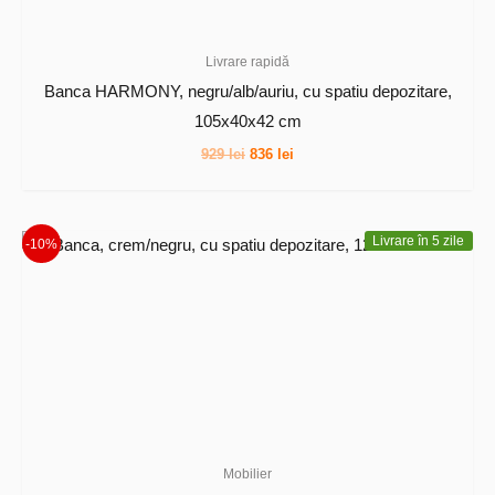
Livrare rapidă
Banca HARMONY, negru/alb/auriu, cu spatiu depozitare,
105x40x42 cm
Prețul
Prețul
929
lei
836
lei
inițial
curent
a
este:
fost:
836 lei.
929 lei.
Livrare în 5 zile
-10%
Mobilier