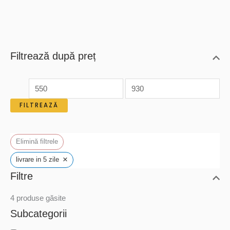
fost:
495 lei.
550 lei.
Filtrează după preț
P
P
r
r
FILTREAZĂ
e
e
ț
ț
Elimină filtrele
m
m
×
livrare in 5 zile
i
a
Filtre
n
x
i
i
4
produse găsite
m
m
Subcategorii