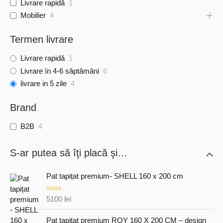
Livrare rapidă
1
Mobilier
4
Termen livrare
Livrare rapidă
1
Livrare în 4-6 săptămâni
6
livrare in 5 zile
4
Brand
B2B
4
S-ar putea să îţi placă şi…
Pat tapițat premium- SHELL 160 x 200 cm
E
5100
lei
v
a
l
Pat tapițat premium ROY 160 X 200 CM – design