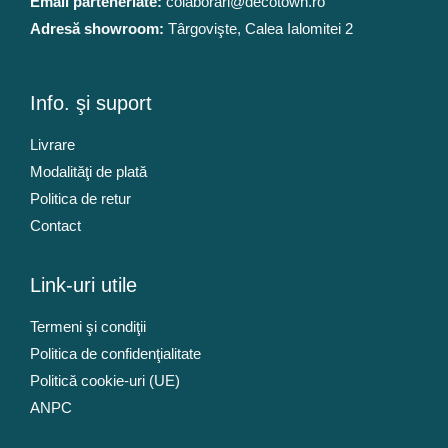
ț
e
Email parteneriate:
colaborari@decotown.ro
i
n
Adresă showroom:
Târgovişte, Calea Ialomitei 2
a
t
l
e
a
s
Info. şi suport
f
t
o
e
Livrare
s
:
t
7
Modalităţi de plată
:
2
Politica de retur
8
2
Contact
5
5
0
0
l
Link-uri utile
e
l
i
Termeni şi condiţii
e
.
Politica de confidenţialitate
i
.
Politică cookie-uri (UE)
ANPC