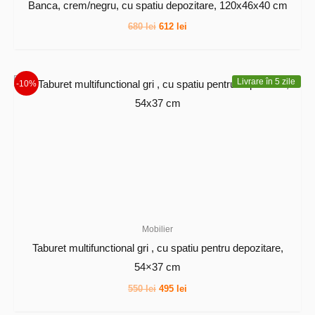
Banca, crem/negru, cu spatiu depozitare, 120x46x40 cm
Prețul
Prețul
680
lei
612
lei
inițial
curent
a
este:
fost:
612 lei.
680 lei.
Livrare în 5 zile
-10%
Mobilier
Taburet multifunctional gri , cu spatiu pentru depozitare,
54×37 cm
Prețul
Prețul
550
lei
495
lei
inițial
curent
a
este: