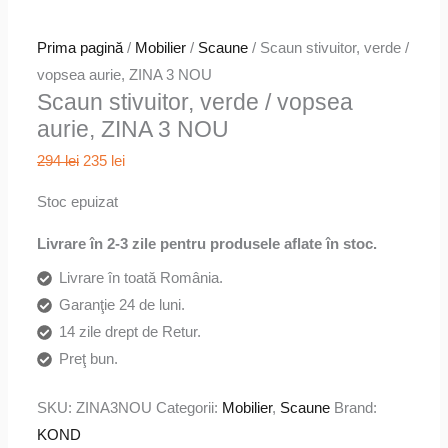
Prima pagină
/
Mobilier
/
Scaune
/ Scaun stivuitor, verde /
vopsea aurie, ZINA 3 NOU
Scaun stivuitor, verde / vopsea
aurie, ZINA 3 NOU
Prețul
Prețul
294
lei
235
lei
inițial
curent
Stoc epuizat
a
este:
fost:
235 lei.
Livrare în 2-3 zile pentru produsele aflate în stoc.
294 lei.
Livrare în toată România.
Garanţie 24 de luni.
14 zile drept de Retur.
Preţ bun.
SKU:
ZINA3NOU
Categorii:
Mobilier
,
Scaune
Brand:
KOND