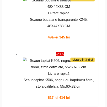
485 lei.
Livrare rapidă
Scaune bucatarie transparente K245,
48X44X83 CM
Prețul
Prețul
431
lei
345
lei
inițial
curent
a
este:
-20%
fost:
345 lei.
Livrare în 3 zile!
431 lei.
Livrare rapidă
Scaun tapitat K506, negru, cu imprimeu floral,
stofa catifelata, 55x60x82 cm
Prețul
Prețul
517
lei
414
lei
inițial
curent