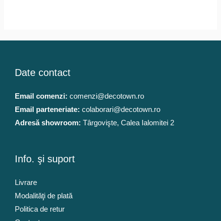
a
este:
fost:
414 lei.
517 lei.
Date contact
Email comenzi:
comenzi@decotown.ro
Email parteneriate:
colaborari@decotown.ro
Adresă showroom:
Târgovişte, Calea Ialomitei 2
Info. şi suport
Livrare
Modalităţi de plată
Politica de retur