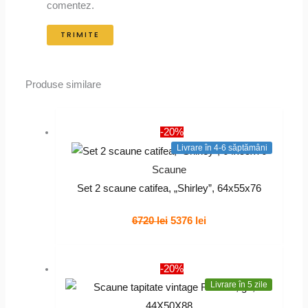
comentez.
Produse similare
-20%
Livrare în 4-6 săptămâni
Scaune
Set 2 scaune catifea, „Shirley”, 64x55x76
Prețul
Prețul
6720
lei
5376
lei
inițial
curent
a
este:
-20%
fost:
5376 lei.
Livrare în 5 zile
6720 lei.