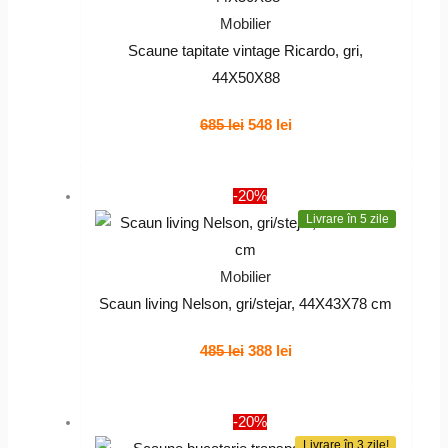
Mobilier
Scaune tapitate vintage Ricardo, gri,
44X50X88
Prețul
Prețul
685
lei
548
lei
inițial
curent
a
este:
-20%
fost:
548 lei.
Livrare în 5 zile
685 lei.
Mobilier
Scaun living Nelson, gri/stejar, 44X43X78 cm
Prețul
Prețul
485
lei
388
lei
inițial
curent
a
este:
-20%
fost:
388 lei.
Livrare în 3 zile!