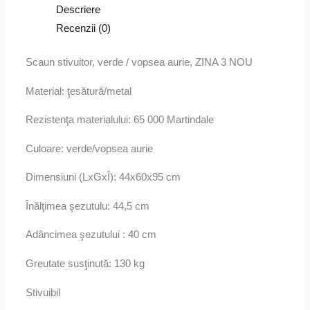
Descriere
Recenzii (0)
Scaun stivuitor, verde / vopsea aurie, ZINA 3 NOU
Material: ţesătură/metal
Rezistenţa materialului: 65 000 Martindale
Culoare: verde/vopsea aurie
Dimensiuni (LxGxÎ): 44x60x95 cm
Înălţimea şezutulu: 44,5 cm
Adâncimea şezutului : 40 cm
Greutate susţinută: 130 kg
Stivuibil